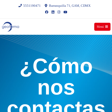
5551190471
Barranquilla 71, GAM, CDMX
Menú
Geoforma
¿Cómo
nos
contactas