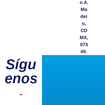
o A.
Ma
der
o,
CD
MX,
073
00.
Sígu
enos